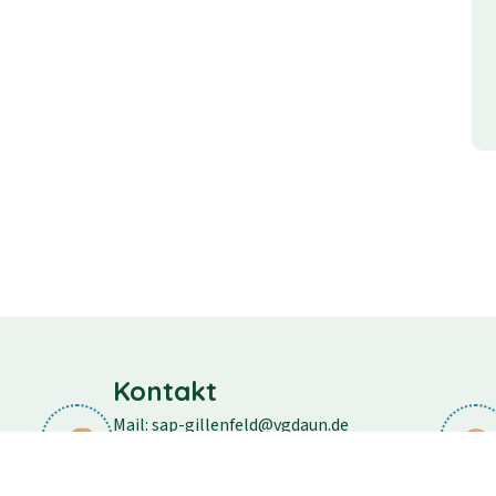
Kontakt
Mail: sap-gillenfeld@vgdaun.de
Telefon: 06573/296
Fax: 06573/556