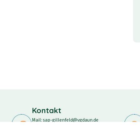
Kontakt
Mail: sap-gillenfeld@vgdaun.de
Telefon: 06573/296
Fax: 06573/556