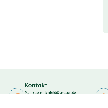
Kontakt
Mail: sap-gillenfeld@vgdaun.de
Telefon: 06573/296
Fax: 06573/556