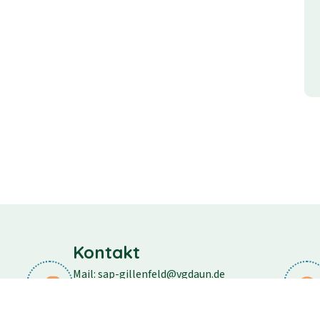
Kontakt
Mail: sap-gillenfeld@vgdaun.de
Telefon: 06573/296
Fax: 06573/556