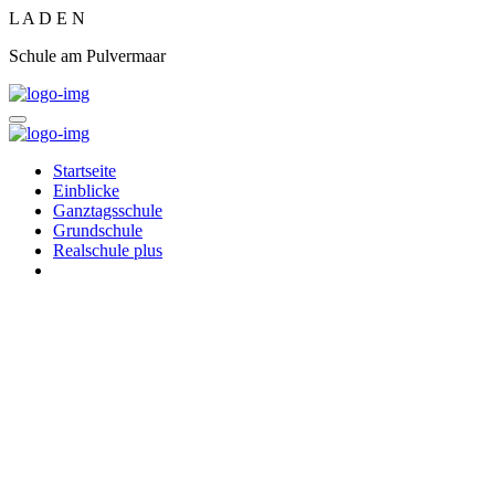
L
A
D
E
N
Schule am Pulvermaar
Startseite
Einblicke
Ganztagsschule
Grundschule
Realschule plus