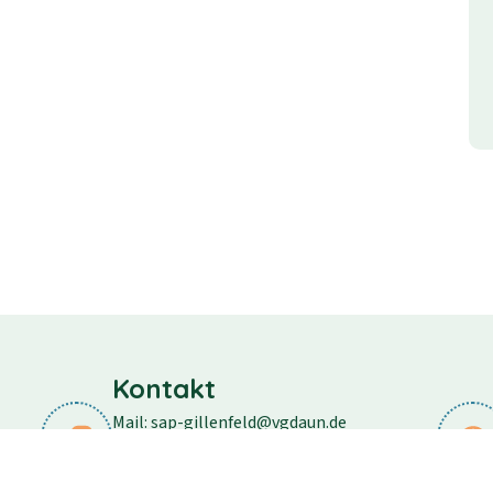
Kontakt
Mail: sap-gillenfeld@vgdaun.de
Telefon: 06573/296
Fax: 06573/556