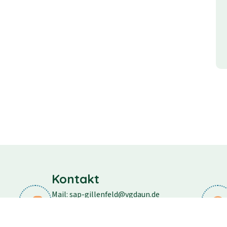
Kontakt
Mail: sap-gillenfeld@vgdaun.de
Telefon: 06573/296
Fax: 06573/556