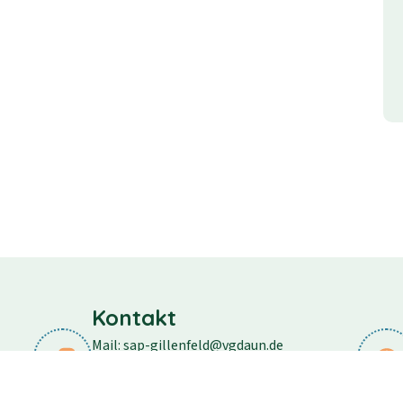
Kontakt
Mail: sap-gillenfeld@vgdaun.de
Telefon: 06573/296
Fax: 06573/556