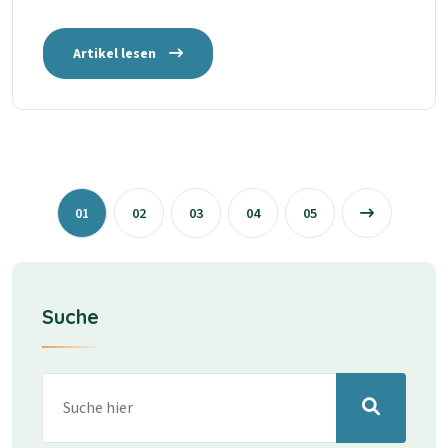
Artikel lesen
01
02
03
04
05
Suche